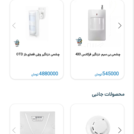
چشمی بی سیم دزدگیر فرکانس 433
چشمی دزدگیر وزنی فضای باز OTD
4880000
545000
تومان
تومان
محصولات جانبی