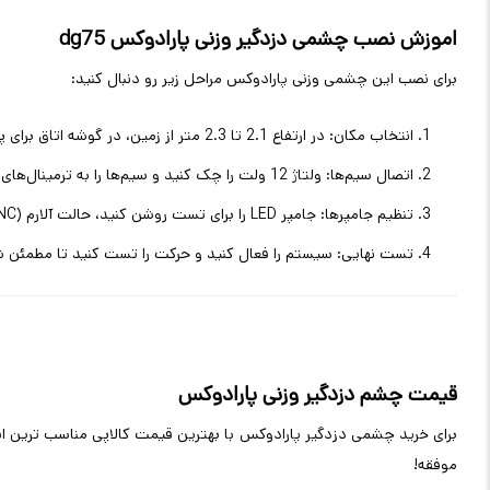
اموزش نصب چشمی دزدگیر وزنی پارادوکس dg75
برای نصب این چشمی وزنی پارادوکس مراحل زیر رو دنبال کنید:
انتخاب مکان: در ارتفاع 2.1 تا 2.3 متر از زمین، در گوشه اتاق برای پوشش حداکثری، دور از نور مستقیم خورشید، وسایل گرمایشی یا پنجره‌ها.
اتصال سیم‌ها: ولتاژ 12 ولت را چک کنید و سیم‌ها را به ترمینال‌های +V، GND، Alarm و Tamper وصل کنید.
تنظیم جامپرها: جامپر LED را برای تست روشن کنید، حالت آلارم (NO/NC) را انتخاب کنید و حساسیت را تنظیم کنید.
تست نهایی: سیستم را فعال کنید و حرکت را تست کنید تا مطمئن ش
قیمت چشم دزدگیر وزنی پارادوکس
برای خرید چشمی دزدگیر پارادوکس با بهترین قیمت کالاپی مناسب ترین انت
موفقه!