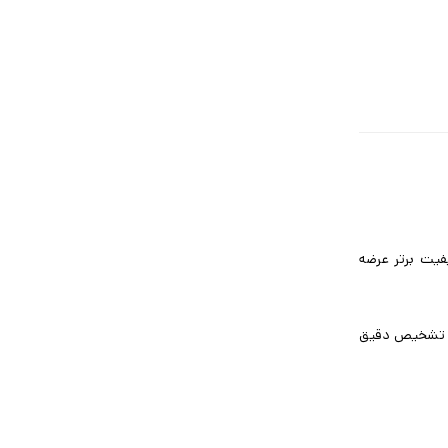
‌کپی چینی) متمایز می‌شود. مدل DG75 اصلی با هولوگرام، گارانتی ۴ ساله و کیفیت برتر عرضه
ای تشخیص دقیق