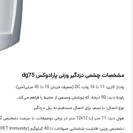
مشخصات چشمی دزدگیر وزنی پارادوکس dg75
ولتاژ کاری: 11 تا 16 ولت DC (مصرف جریان 15 تا 45 میلی‌آمپر).
زاویه دید: 90 درجه، که پوشش وسیعی از محیط را فراهم می‌کند.
نوع اتصال: با سیم، برای اتصال مستقیم به پنل دزدگیر.
طول دید: 11 متر (یا 12x12 متر در برخی توصیفات، با سرعت تشخیص 0.2 تا 3.5 متر بر ثانیه).
تشخیص وزنی: قابلیت شناسایی حیوانات تا 40 کیلوگرم (PET Immunity)، با فناوری ضد آلارم کاذب.