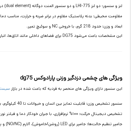
لنز و سنسور: دو لنز LHI-775 و دو سنسور المنت دوگانه (dual element) در موقعیت‌های مقابل هم برای دقت بالا.
مقاومت محیطی: بدنه پلاستیک مقاوم در برابر ضربه و حرارت، مناسب دمای -10 تا +50 درجه سانتی‌گ
ابعاد و وزن: حدود 218 گرم، با خروجی NC و سوئیچ تمپر.
این مشخصات باعث می‌شود DG75 برای فضاهای داخلی مانند اتاق‌ها، انبارها یا سالن‌ها بسیار کارآمد باشد
ویژگی های چشمی دزدگیر وزنی پارادوکس dg75
این سنسور دارای ویژگی های منحصر به فردیه که باعث شده در بازار
سیستم 
سنسور تشخیص وزن: قابلیت تمایز بین انسان و حیوانات تا 40 کیلوگرم، با فناوری دیجیتال برای جلوگیری از آلارم کاذب.
تشخیص دیجیتال حرکت: ۱۰۰% نرم‌افزاری، با جبران خودکار دما و فیلتر نوری دوگانه.
جامپر تنظیم حالت‌ها: جامپر برای LED (روشن/خاموش)، آلارم (NO/NC) و پالس، برای سفارشی‌سازی.