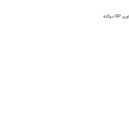
پارادوکس dg75 یکی از محبوب ترین چشمی های دزدگیر و سنسور های امنیتی برای استفاده در محیط های داخلی است. این سنسور با فناوری RIP دوگانه