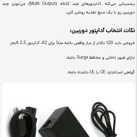
پشتیبانی می‌کنه
.
آداپتورهای چند کاناله
(Multi Output)
می‌تونن چند
دوربین رو با یک منبع تغذیه روشن کنن
.
نکات انتخاب آداپتور دوربین
:
خروجی باید 20٪ بالاتر از نیاز واقعی باشه
مثلاً برای 2
A
، آداپتور 2.5
A
بخر
دارای فیوز داخلی و محافظ
Surge
باشه
.
گواهی استاندارد
CE
یا
UL
داشته باشه
.