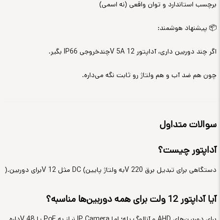
برچسب استاندارد و توان واقعی (نه اسمی)
📦
پیشنهاد هوشمند
:
اگر چند دوربین داری، آداپتور 12
V 5A
چندخروجی
IP66
بگیر
.
چون هم ضد آب و هم ولتاژ رو ثابت نگه می‌داره
.
سوالات متداول
آداپتور چیست؟
دستگاهی برای تبدیل برق 220
V
به ولتاژ پایین
DC (
مثل 12
V
برای دوربین
).
آیا آداپتور 12 ولت برای همه دوربین‌ها مناسبه؟
برای دوربین‌های
AHD
و آنالوگ بله؛ اما
IP Camera
نیاز به
PoE
یا 48
V
داره
.