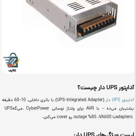
آداپتور
UPS
دار چیست؟
آداپتور
UPS
دار
(UPS-Integrated Adapter)
با باتری داخلی، 10-60 دقیقه
پشتیبان می‌ده – با
AVR
برای ولتاژ نوسانی
. CyberPower
می‌گه
UPS
adapters
با 600
VA
، 85%
outage
رو
cover
می‌کنن
.
لیست ویژگی‌های
UPS
دار
: