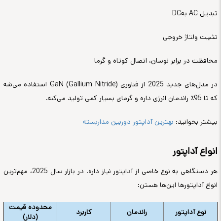
تبدیل
AC
به
DC
تثبیت ولتاژ خروجی
محافظت در برابر نوسان، اتصال کوتاه و گرما
در مدل‌های جدید 2025 از فناوری
GaN (Gallium Nitride)
استفاده می‌شه
که تا 95٪ راندمان انرژی داره و گرمای بسیار کمی تولید می‌کنه
.
بیشتر بخوانید:
بهترین آداپتور دوربین مداربسته
انواع آداپتور
هر دستگاهی به نوع خاصی از آداپتور نیاز داره. در بازار سال 2025، مهم‌ترین
انواع آداپتورها این‌ها هستن
:
محدوده قیمت
نوع آداپتور
راندمان
کاربرد
(دلار)