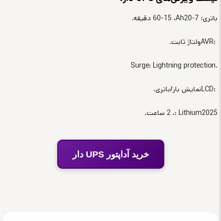
باتری: 7-20
Ah
، 15-60
دقیقه
.
AVR:
ولتاژ ثابت
.
Surge: Lightning protection.
LCD:
نمایش بار/باتری
.
2025
: Lithium
، 2
ساعت
.
خرید آداپتور UPS دار