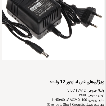
ویژگی‌های فنی آداپتور 12 ولت
:
ولتاژ خروجی: 12
V DC ±5%
توان مصرفی: 30
W
منبع ورودی: 100–240
V AC
، 50/60
Hz
حفاظت چندگانه
(Overload, Short Circuit)