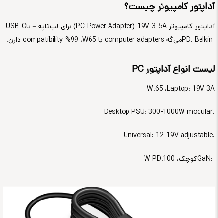
آداپتور کامپیوتر چیست؟
آداپتور کامپیوتر
(PC Power Adapter) 19V 3-5A
برای لپ‌تاپه – با
USB-C
PD. Belkin
می‌گه
computer adapters
با 65
W
، 99%
compatibility
دارن
.
لیست انواع آداپتور
PC
W.
، 65
Laptop: 19V 3A
Desktop PSU: 300-1000W modular.
Universal: 12-19V adjustable.
GaN:
کوچک، 100
W PD.