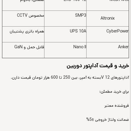
SMP3
مخصوص
CCTV
Altronix
CyberPower
UPS 10A
همراه باتری پشتیبان
Anker
Nano II
قابل حمل و
GaN
خرید و قیمت آداپتور دوربین
آداپتورهای 12
V
بسته به آمپر، بین 250 تا 600 هزار تومان قیمت دارن
.
برای خرید مطمئن
:
فروشنده معتبر
ضمانت ولتاژ خروجی ±5
%