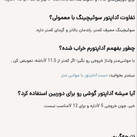
تفاوت آداپتور سوئیچینگ با معمولی؟
سوئیچینگ مصرف کمتر، راندمان بالاتر و گرمای کمتر داره
.
چطور بفهمم آداپتورم خراب شده؟
با مولتی‌متر ولتاژ خروجی رو بگیر؛ اگر کمتر از 11.5
V
باشه، تعویض کن
.
بیشتر بخوانید:
تست آداپتور با مولتی متر
آیا میشه آداپتور گوشی رو برای دوربین استفاده کرد؟
خیر، چون خروجی 5
V
داره و برای 12
V
مناسب نیست
.
نتیجه‌گیری