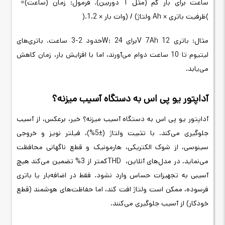
ساعت برای بار کم (مثل 1 دوربین). فرمول: زمان (ساعت)
=
(
ظرفیت باتری
Ah ×
ولتاژ
) / (
وات بار × 1.2
).
مثال: باتری 12
V 7Ah
برای 24
W:
حدود 2-3 ساعت. باتری‌های
لیتیوم تا 10 ساعت دوام می‌آورند، اما با افزایش بار، زمان کاهش
می‌یابد
.
آداپتور یو پی اس به دستگاه آسیب میزنه؟
آداپتور یو پی اس به دستگاه آسیب میزنه؟ خیر، برعکس، از آسیب
جلوگیری می‌کند. با تثبیت ولتاژ (±5%)، فیلتر نویز و خروجی
سینوسی، از شوک الکتریکی، هارمونیک و قطع ناگهانی محافظت
می‌نماید. در مدل‌های آنلاین،
THD
کمتر از 3% تضمین می‌کند هیچ
آسیبی به تجهیزات حساس وارد نشود. فقط در اضافه‌بار یا باتری
فرسوده، ممکن است ولتاژ افت کند، اما حفاظت‌های هوشمند (قطع
خودکار) از آسیب جلوگیری می‌کنند
.