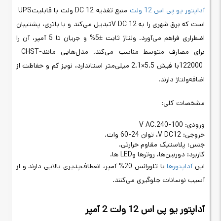
آداپتور یو پی اس 12 ولت
منبع تغذیه
DC 12
ولت با قابلیت
UPS
است که برق شهری را به 12
V DC
تبدیل می‌کند و با باتری، پشتیبان
اضطراری فراهم می‌آورد. ولتاژ ثابت ±5% و جریان تا 5 آمپر، آن را
برای مصارف متوسط مناسب می‌کند. مدل‌هایی مانند
CHST-
122000
با فیش 5.5×2.1 میلی‌متر استاندارد، نویز کم و حفاظت از
اضافه‌ولتاژ دارند
.
مشخصات کلی
:
ورودی: 100-240
V AC.
خروجی: 12
V DC
، توان 24-60 وات
.
جنس: پلاستیک مقاوم حرارتی
.
کاربرد: دوربین‌ها، روترها و
LED
ها
.
این
آداپتورها
با تلورانس 20% آمپر، انعطاف‌پذیری بالایی دارند و از
آسیب نوسانات جلوگیری می‌کنند
.
آداپتور یو پی اس 12 ولت 2 آمپر