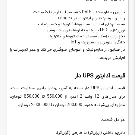
دوربین مداربسته و
DVR:
حفظ ضبط مداوم تا 8 ساعت
.
روتر و مودم: تداوم اینترنت در
outages.
سیستم‌های امنیتی: سنسورها، آلارم‌ها و حضورغیاب
.
نورپردازی
LED:
نوارها و تابلوها بدون خاموشی
.
تجهیزات پزشکی/صنعتی: مانیتورها و کنترلرها
.
خانگی: تلویزیون، شارژرها و
IoT.
در صنایع، از هارمونیک و اعوجاج جلوگیری می‌کند و عمر تجهیزات را
افزایش می‌دهد
.
قیمت آداپتور
UPS
دار
قیمت آداپتور
UPS
دار بسته به آمپر، برند و باتری متفاوت است.
برای مدل‌های 12 ولت 2 آمپر، از 550,000 تا 850,000 تومان،
مدل‌های پیشرفته
حدود 700,000 تومان
تا 2,000,000 تومان
.
عوامل قیمت
:
باتری: داخلی (ارزان‌تر) یا خارجی (گران‌تر)
.