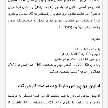
عملکرد آداپتور
UPS
دار بر اساس سه توپولوژی اصلی است: آفلاین
(فعال در قطعی)، لاین اینتراکتیو (تثبیت ولتاژ) و آنلاین (پشتیبان
دائمی). در حالت عادی، برق شهری از رکتیفایر به
DC
تبدیل و باتری
شارژ می‌شود. در قطعی، اینورتر فوری فعال و سوئیچینگ بدون
وقفه انجام می‌گیرد
(1-10ms).
مدارها
:
رکتیفایر
: AC
به
DC.
اینورتر
: DC
به
AC/DC
پایدار
.
بای‌پس: انتقال مستقیم در عادی
.
راندمان 85-95%، با فیلتر نویز و حفاظت
THD
کم (کمتر از 10%)،
عملکرد را بدون آسیب تضمین می‌کند
.
آداپتور یو پی اس دار تا چند ساعت کار می کند
آداپتور یو پی اس دار تا چند ساعت کار می کند؟ بستگی به ظرفیت
باتری و بار دارد. با باتری 7
Ah
، 20-30
دقیقه؛ با 100
Ah
، تا 8