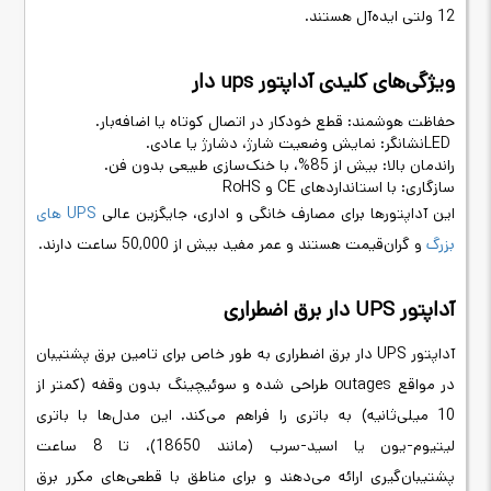
12 ولتی ایده‌آل هستند
.
ویژگی‌های کلیدی آداپتور ups دار
حفاظت هوشمند: قطع خودکار در اتصال کوتاه یا اضافه‌بار
.
LED
نشانگر: نمایش وضعیت شارژ، دشارژ یا عادی
.
راندمان بالا: بیش از 85%، با خنک‌سازی طبیعی بدون فن
.
سازگاری: با استانداردهای
CE
و
RoHS
این آداپتورها برای مصارف خانگی و اداری، جایگزین عالی
UPS
های
بزرگ
و گران‌قیمت هستند و عمر مفید بیش از 50,000 ساعت دارند
.
آداپتور
UPS
دار برق اضطراری
آداپتور
UPS
دار برق اضطراری به طور خاص برای تامین برق پشتیبان
در مواقع
outages
طراحی شده و سوئیچینگ بدون وقفه (کمتر از
10 میلی‌ثانیه) به باتری را فراهم می‌کند. این مدل‌ها با باتری
لیتیوم-یون یا اسید-سرب (مانند 18650)، تا 8 ساعت
پشتیبان‌گیری ارائه می‌دهند و برای مناطق با قطعی‌های مکرر برق