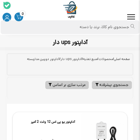
0
جستجوی نام کالا، برند یا دسته
آداپتور ups دار
صفحه اصلی
/
محصولات
/
منبع تغذیه
/
آداپتور ups دار
/
آداپتور دوربین مداربسته
جستجوی پیشرفته
مرتب سازی بر اساس
آداپتور یو پی اس 12 ولت 2 آمپر