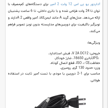
آداپتور یو پی اس 12 ولت 2 آمپر
برای دستگاه‌های کم‌مصرف با
توان تا 24 وات طراحی شده و با باتری داخلی، تا 6 ساعت پشتیبان
ارائه می‌دهد. مدل‌های گرید
A
مانند ایمن‌کالا، آمپر واقعی 2
A
دارند و
نویزگیر باکیفیت برای دوربین‌های مداربسته بدون نویز تصویر فراهم
می‌کنند
.
ویژگی‌ها
:
خروجی: 12
V 2A DC
، فیش استاندارد
.
UPS:
باتری 18650، شارژ خودکار
.
حفاظت
: CE
،
ISO
، قطع اتصال کوتاه
.
وزن: حدود 130 گرم، رومیزی
.
مناسب برای 1-2 دوربین یا مودم، با تست آمپر ثابت در استفاده
طولانی
.