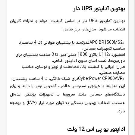
بهترین آداپتور
UPS
دار
بهترین آداپتور
UPS
دار بر اساس کیفیت، دوام و نظرات کاربران
انتخاب می‌شود. مدل‌های برتر شامل
:
APC BR1500MS2:
قدرتمند با پشتیبان طولانی (تا 4 ساعت)،
مناسب تجهیزات حساس
.
اسفیورد
U112:
باتری 1800 میلی‌آمپر، تا 3 ساعت پشتیبان برای
دوربین‌ها، نصب آسان بدون آداپتور اضافی
.
فاران: ایرانی با کیفیت بالا، محافظت از نویز و نوسان، مناسب
مصارف صنعتی
.
CyberPower CP900AVR:
برای شبکه خانگی، تا 4 ساعت پشتیبان
.
این مدل‌ها با خروجی سینوسی خالص، کمترین نویز را دارند و برای
دستگاه‌های حساس مانند سرورها یا تجهیزات پزشکی ایده‌آل
هستند. انتخاب بهترین بستگی به توان مورد نیاز
(kVA)
و بودجه
دارد
.
آداپتور یو پی اس 12 ولت