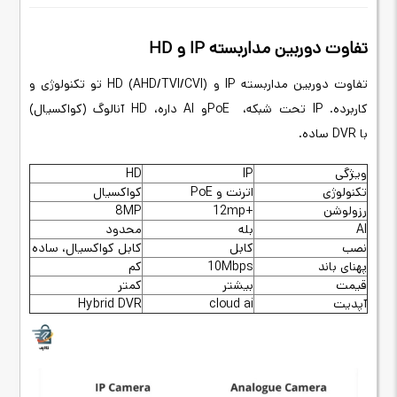
تفاوت دوربین مداربسته IP و HD
تفاوت دوربین مداربسته
IP
و
HD (AHD/TVI/CVI)
تو تکنولوژی و
کاربرده.
IP
تحت شبکه
،
PoE
و
AI
داره، HD آنالوگ
(کواکسیال)
با
DVR
ساده.
ویژگی
IP
HD
تکنولوژی
اترنت و PoE
کواکسیال
رزولوشن
+12mp
8MP
AI
بله
محدود
نصب
کابل
کابل کواکسیال، ساده
پهنای باند
10Mbps
کم
قیمت
بیشتر
کمتر
آپدیت
cloud ai
Hybrid DVR