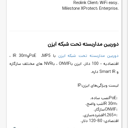
Reolink Client: WiFi easy.
Milestone XProtect: Enterprise.
دوربین مداربسته تحت شبکه ایزن
دوربین مداربسته تحت شبکه ایزن
با 5
MP
،
PoE
و
IR 30m
،
اقتصادیه – 100 دلار. ایزن با
ONVIF
، با
NVR
های مختلف سازگاره
و
Smart IR
داره
.
لیست ویژگی‌های ایزن
IP:
PoE:
نصب ساده
.
IR 30m:
شب واضح
.
ONVIF:
سازگار
.
H.265+:
فشرده‌سازی
.
اقتصادی: 80-120 دلار
.