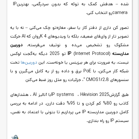
شده – هدفش کمک به توئه که بدون سردرگمی، بهترین
IP
camera
رو انتخاب کنی
.
تصور کن داری از دفتر کار یا سفر، مغازه‌تو چک می‌کنی – نه با یه
تصویر تار از وای‌فای ضعیف، بلکه با ویدیوهای 4
K
روان که
AI
حرکت
مشکوک رو تشخیص می‌ده و نوتیف می‌فرسته.
دوربین
مداربسته
(Internet Protocol)
IP
تو 2025 دیگه یه
گجت
لوکس
نیست، یه ضرورت برای هر بیزینس یا خونه‌ست. این
دوربین‌ها
تحت
شبکه کار می‌کنن، با
PoE
برق و داده رو از یه کابل می‌گیرن و با
سنسورهای 1/2.8
" CMOS
، جزئیات رو مثل روز ضبط می‌کنن
طبق گزارش
Hikvision 2025
،
IP systems
با
AI آنالیز
، هشدارهای
کاذب رو
80% کم کردن و
تا 95% دقت دارن. در ادامه به بررسی
کامل دوربین مداربسته IP می پردازیم تا بتونی با اعتماد به نفس،
سیستم
IP
رو راه بندازی.