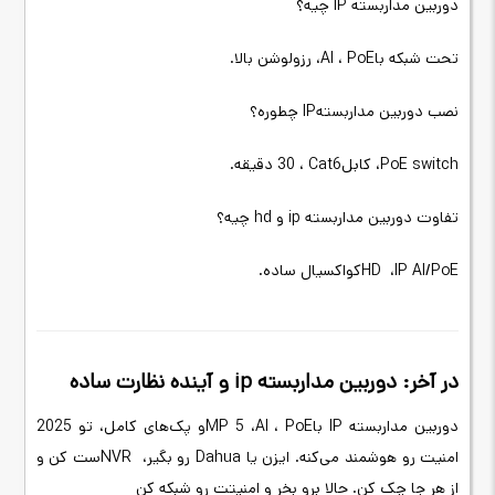
دوربین مداربسته
IP
چیه؟
تحت شبکه با
PoE
،
AI
، رزولوشن بالا
.
نصب
IPدوربین مداربسته
چطوره؟
PoE switch
، کابل
Cat6
، 30
دقیقه
.
تفاوت دوربین مداربسته ip و hd چیه؟
IP AI/PoE
،
HD
کواکسیال ساده
.
در آخر: دوربین مداربسته ip و آینده نظارت ساده
دوربین مداربسته
IP
با
PoE
،
AI
، 5
MP
و پک‌های کامل، تو 2025
امنیت رو هوشمند می‌کنه.
ایزن یا
Dahua
رو بگیر،
NVR
ست کن و
از هر جا چک کن. حالا برو بخر و امنیتت رو شبکه کن