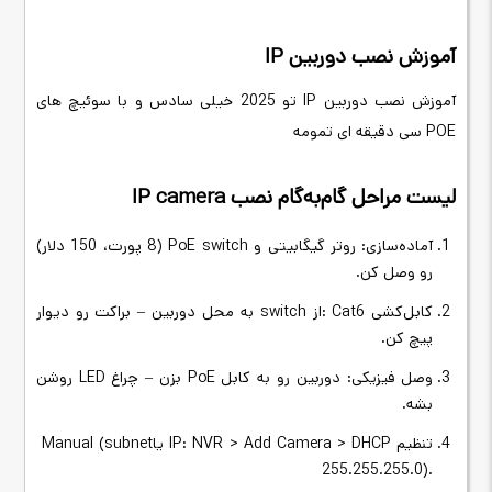
آموزش نصب دوربین
IP
آموزش نصب دوربین
IP
تو 2025 خیلی سادس و با سوئیچ های
POE سی دقیقه ای تمومه
لیست مراحل گام‌به‌گام نصب
IP camera
آماده‌سازی: روتر گیگابیتی و
PoE switch
(8 پورت، 150 دلار)
رو وصل کن
.
کابل‌کشی
: Cat6
از
switch
به محل دوربین – براکت رو دیوار
پیچ کن
.
وصل فیزیکی: دوربین رو به کابل
PoE
بزن – چراغ
LED
روشن
بشه
.
تنظیم
IP: NVR > Add Camera > DHCP
یا
Manual (subnet
255.255.255.0).