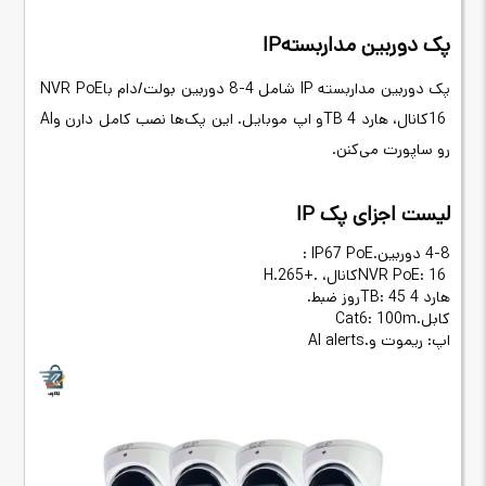
پک دوربین مداربسته
IP
پک دوربین مداربسته
IP
شامل 4-8 دوربین بولت/دام با
NVR PoE
16
کانال، هارد 4
TB
و اپ موبایل.
این پک‌ها نصب کامل دارن و
AI
رو ساپورت می‌کنن
.
لیست اجزای پک
IP
4-8
دوربین
: IP67 PoE.
NVR PoE: 16
کانال،
H.265+.
هارد 4
TB: 45
روز ضبط
.
کابل
Cat6: 100m.
اپ: ریموت و
AI alerts.