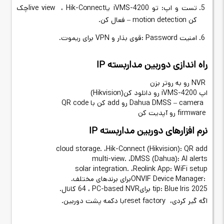
تست و اپ: تو
iVMS-4200
یا
Hik-Connect
،
live view
چک
کن
– motion detection
فعال کن
.
امنیت
: Password
قوی بذار و
VPN
برای ریموت
.
راه اندازی دوربین مداربسته
IP
NVR
رو به روتر بزن
اپ
iVMS-4200
رو دانلود کن
(Hikvision)
Dahua DMSS – camera
رو
add
کن
با
QR code
firmware
رو آپدیت کن
نرم افزارهای دوربین مداربسته IP
cloud storage.
،
Hik-Connect (Hikvision): QR add
multi-view.
،
DMSS (Dahua): AI alerts
solar integration.
،
Reolink App: WiFi setup
ONVIF Device Manager:
برای برندهای مختلف
.
2025
tip: Blue Iris
برای
PC-based NVR
، 64
کانال
.
اگه گیر کردی،
reset factory
با دکمه پشت دوربین
.