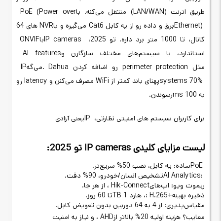
طریق اترنت
(LAN/WAN)
منتقل می‌کنه.
با
PoE (Power over
Ethernet)
برق و داده رو از یه کابل
Cat6
می‌گیره و با
NVR
های 64
کانال، تا 1000 متر برد داره. تو 2025،
IP cameras
با
ONVIF
استاندارد، با سیستم‌های مختلف سازگارن و
AI features
مثل
perimeter protection
رو اضافه کردن
. Dahua
می‌گه
IP
systems 70%
پهنای باند کمتر از
WiFi
مصرف می‌کنن و
latency
رو
به 100
ms
رسوندن
.
برای کاربران سیستم های امنیتی نظارتی،
IP
یعنی آزادی
لیست مزایای کلیدی
IP cameras
تو 2025
:
PoE
ساده: یه کابل، نصب 50% سریع‌تر
.
AI Analytics:
تشخیص انسان/خودرو، 90% دقت
.
ریموت ویو: اپ‌های
Hik-Connect
، از هر جا
.
ذخیره بهینه
: H.265+
، هارد 1
TB
تا 60 روز
.
مقیاس‌پذیری: از 4 به 64 دوربین بدون تعویض کابل
.
معایب؟ هزینه اولیه 20% بالاتر از
AHD
، و نیاز به امنیت