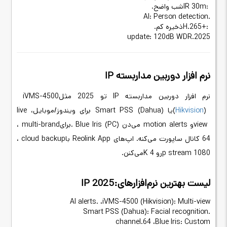
IR 30m:
شب واضح
.
AI: Person detection.
H.265+:
ذخیره کم
.
update: 120dB WDR.
2025
نرم افزار دوربین مداربسته
IP
نرم افزار دوربین مداربسته
IP
تو 2025 مثل
iVMS-4500
)
Hikvision
(
یا
Smart PSS (Dahua)
برای ویندوز/موبایل،
live
view
و
motion alerts
می‌دن
. Blue Iris (PC)
برای
multi-brand
،
64
کانال ساپورت می‌کنه. اپ‌های
Reolink App
با
cloud backup
،
1080
p stream
رو 4
K
می‌کنن
.
لیست بهترین نرم‌افزارهای
IP 2025:
AI alerts.
،
iVMS-4500 (Hikvision): Multi-view
Smart PSS (Dahua): Facial recognition.
channel.
، 64
Blue Iris: Custom