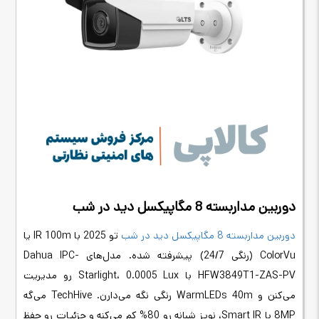
دوربین مداربسته 8 مگاپیکسل دید در شب
دوربین مداربسته 8 مگاپیکسل دید در شب
تو 2025 با IR 100m یا
ColorVu (رنگی 24/7) پیشرفته شده. مدل‌های Dahua IPC-
HFW3849T1-ZAS-PV با Starlight، 0.0005 Lux رو مدیریت
می‌کنن و WarmLEDs 40m رنگی نگه می‌دارن. TechHive می‌گه
8MP با Smart IR، نویز شبانه رو 80% کم می‌کنه و جزئیات رو حفظ