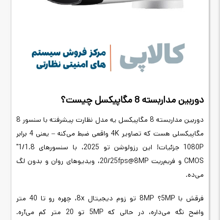
دوربین مداربسته 8 مگاپیکسل چیست؟
دوربین مداربسته 8 مگاپیکسل یه مدل نظارت پیشرفته با سنسور 8
مگاپیکسلی هست که تصاویر 4K واقعی ضبط می‌کنه – یعنی 4 برابر
1080P جزئیات! این رزولوشن تو 2025، با سنسورهای 1/1.8"
CMOS و فریم‌ریت 20/25fps@8MP، ویدیوهای روان و بدون لگ
می‌ده.
فرقش با 5MP؟ 8MP تو زوم دیجیتال 8x، چهره رو تا 40 متر
واضح نگه می‌داره، در حالی که 5MP تو 20 متر کم می‌آره.