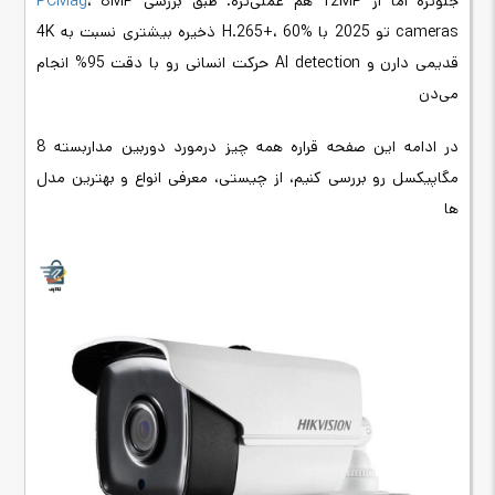
جلوتره اما از 12MP هم عملی‌تره. طبق بررسی
، 8MP
PCMag
cameras تو 2025 با H.265+، 60% ذخیره بیشتری نسبت به 4K
قدیمی دارن و AI detection حرکت انسانی رو با دقت 95% انجام
می‌دن
در ادامه این صفحه قراره همه چیز درمورد دوربین مداربسته 8
مگاپیکسل رو بررسی کنیم، از چیستی، معرفی انواع و بهترین مدل
ها