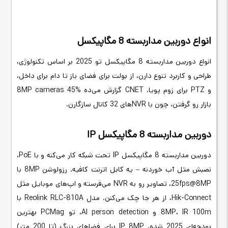
انواع دوربین مداربسته 8 مگاپیکسل
انواع دوربین مداربسته 8 مگاپیکسل تو 2025 بر اساس تکنولوژی،
طراحی و کاربرد تنوع دارن، از بولت برای فضای باز تا دام برای داخل،
و PTZ برای زوم پویا. CNET گزارش می‌ده 8MP cameras 45%
بازار رو گرفتن، چون با NVRهای 32 کانال سازگارن.
دوربین مداربسته 8 مگاپیکسل IP
دوربین مداربسته 8 مگاپیکسل IP تحت شبکه کار می‌کنه و با PoE،
نصبش مثل آب خوردنه – یه کابل اترنت کافیه. رزولوشن 8MP با
25fps@8MP، تصاویر رو به NVR می‌فرسته و اپ‌های موبایل مثل
Hik-Connect، از هر جا چک می‌کنن. مدل Reolink RLC-810A با
8MP، IR 100m و AI person detection، تو PCMag بهترین
بودجه‌ای 2025 شده. IP 8MP برای فضاهای بزرگ (تا 200 متر)