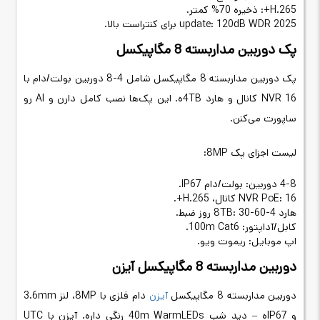
H.265+: ذخیره 70% کمتر.
2025 update: 120dB WDR برای کنتراست بالا.
پک دوربین مداربسته 8 مگاپیکسل
پک دوربین مداربسته 8 مگاپیکسل شامل 4-8 دوربین بولت/دام با
NVR 16 کانال و هارد 4TBه. این پک‌ها نصب کامل دارن و AI رو
ساپورت می‌کنن.
لیست اجزای پک 8MP:
4-8 دوربین: بولت/دام IP67.
NVR PoE: 16 کانال، H.265+.
هارد 4-8TB: 30-60 روز ضبط.
کابل/آداپتور: 100m Cat6.
اپ موبایل: ریموت ویو.
دوربین مداربسته 8 مگاپیکسل آیزن
دوربین مداربسته 8 مگاپیکسل
آیزن
دام فلزی با 8MP، لنز 3.6mm
و IP67ه – دید شب 40m WarmLEDs رنگی داره. آیزن با UTC