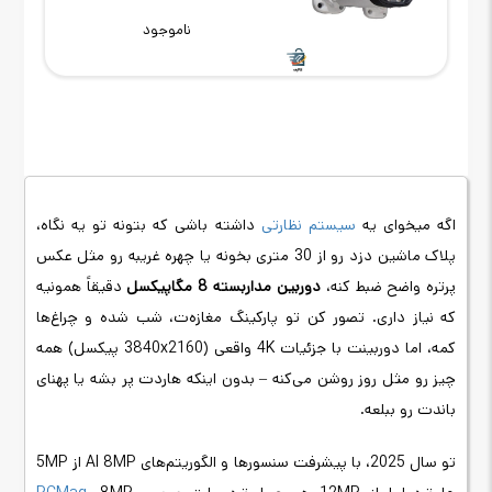
ناموجود
اگه میخوای یه
سیستم نظارتی
داشته باشی که بتونه تو یه نگاه،
پلاک ماشین دزد رو از 30 متری بخونه یا چهره غریبه رو مثل عکس
پرتره واضح ضبط کنه،
دوربین مداربسته 8 مگاپیکسل
دقیقاً همونیه
که نیاز داری. تصور کن تو پارکینگ مغازه‌ت، شب شده و چراغ‌ها
کمه، اما دوربینت با جزئیات 4K واقعی (3840x2160 پیکسل) همه
چیز رو مثل روز روشن می‌کنه – بدون اینکه هاردت پر بشه یا پهنای
باندت رو ببلعه.
تو سال 2025، با پیشرفت سنسورها و الگوریتم‌های AI 8MP از 5MP