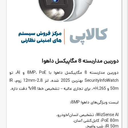
دوربین مداربسته 8 مگاپیکسل داهوا
دوربین مداربسته 8 مگاپیکسل داهوا با 8MP، PoE و AI، تو
SecurityInfoWatch بهترین 2025 شده. لنز 2.8-12mm زوم، IR
50m و H.265+، برای تجاری عالیه – تشخیص خطا 98% دقت داره.
لیست ویژگی‌های داهوا 8MP:
WizSense AI: تشخیص انسان/خودرو.
PoE 80m: کابل‌کشی آسان.
IR 50m: شب واضح.