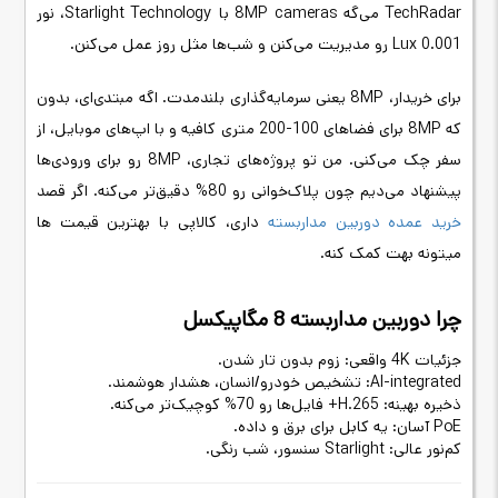
TechRadar می‌گه 8MP cameras با Starlight Technology، نور
0.001 Lux رو مدیریت می‌کنن و شب‌ها مثل روز عمل می‌کنن.
برای خریدار، 8MP یعنی سرمایه‌گذاری بلندمدت. اگه مبتدی‌ای، بدون
که 8MP برای فضاهای 100-200 متری کافیه و با اپ‌های موبایل، از
سفر چک می‌کنی. من تو پروژه‌های تجاری، 8MP رو برای ورودی‌ها
پیشنهاد می‌دیم چون پلاک‌خوانی رو 80% دقیق‌تر می‌کنه. اگر قصد
خرید عمده دوربین مداربسته
داری، کالاپی با بهترین قیمت ها
میتونه بهت کمک کنه.
چرا دوربین مداربسته 8 مگاپیکسل
جزئیات 4K واقعی: زوم بدون تار شدن.
AI-integrated: تشخیص خودرو/انسان، هشدار هوشمند.
ذخیره بهینه: H.265+ فایل‌ها رو 70% کوچیک‌تر می‌کنه.
PoE آسان: یه کابل برای برق و داده.
کم‌نور عالی: Starlight سنسور، شب رنگی.