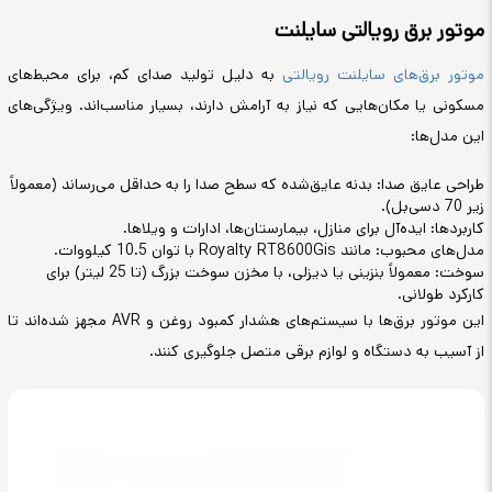
موتور برق رویالتی سایلنت
موتور برق‌های سایلنت رویالتی
به دلیل تولید صدای کم، برای محیط‌های
مسکونی یا مکان‌هایی که نیاز به آرامش دارند، بسیار مناسب‌اند. ویژگی‌های
این مدل‌ها:
طراحی عایق صدا: بدنه عایق‌شده که سطح صدا را به حداقل می‌رساند (معمولاً
زیر 70 دسی‌بل).
کاربردها: ایده‌آل برای منازل، بیمارستان‌ها، ادارات و ویلاها.
مدل‌های محبوب: مانند Royalty RT8600Gis با توان 10.5 کیلووات.
سوخت: معمولاً بنزینی یا دیزلی، با مخزن سوخت بزرگ (تا 25 لیتر) برای
کارکرد طولانی.
این موتور برق‌ها با سیستم‌های هشدار کمبود روغن و AVR مجهز شده‌اند تا
از آسیب به دستگاه و لوازم برقی متصل جلوگیری کنند.