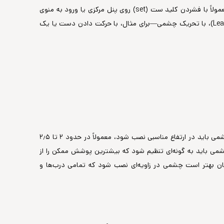
چشمی است تا سیگنال آن با قدرت کافی و بدون تداخل به پنل دزدگیر برسد. این تنظیم معمولاً با فشردن کلید ست (set) روی پنل مرکزی یا ورود به منوی
برنامه‌ریزی آن انجام می‌شود. پس از قرار دادن پنل در حالت تنظیم یا یادگیری (Learning Mode)، با تحریک چشمی—برای مثال، با حرکت دادن دست یا یک
یکی از مهم‌ترین گام‌ها در نصب چشمی دزدگیر، انتخاب محل مناسب برای نصب آن است. چشمی باید در ارتفاع مناسبی نصب شود، معمولاً در حدود ۲ تا ۲٫۵
می باید به گونه‌ای تنظیم شود که بیشترین پوشش ممکن را از
مان بهتر است چشمی در زاویه‌ای نصب شود که تمامی درب‌ها و