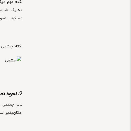
نکته مهم دیگ
تحریک نادرس
عملکرد سنسور 
نکته: چشمی نب
2.نحوه نصب پایه چشمی دزدگیر:
پایه چشمی دز
امکان‌پذیر اس