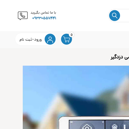
با ما تماس بگیرید
09330557441
0
ورود-ثبت نام
ی دزدگیر