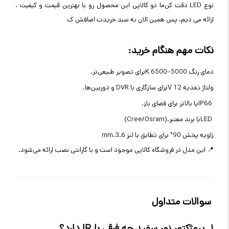
نوع
LED
دقت کن
. ما تو کالاپی این محصول رو با بهترین قیمت و کیفیت
ارائه می دیم، پس همین الان به سبد خریدت اضافش ک
نکات مهم هنگام خرید
:
دمای رنگ 5000–6500
K
برای تصویر طبیعی‌تر
.
ولتاژ تغذیه 12
V
برای سازگاری با
DVR
و دوربین‌ها
.
IP66
یا بالاتر برای فضای باز
.
LED
با برند معتبر
(Cree/Osram).
زاویه پخش 90° برای تطابق با لنز 3.6
mm.
📍
این مدل در فروشگاه کالاپی موجود است و با گارانتی نصب ارائه می‌شود
.
سوالات متداول
۱
.
پروژکتور نور سفید چه فرقی با
IR
دارد؟