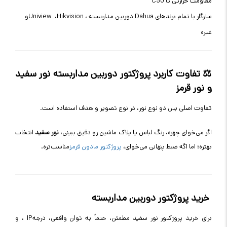
مقاومت حرارتی تا 50
°C
سازگار با تمام برندهای
دوربین مداربسته Dahua
،
Hikvision
،
Uniview
و
غیره
⚖
️
تفاوت کاربرد پروژکتور دوربین مداربسته نور سفید
و نور قرمز
تفاوت اصلی بین دو نوع نور، در نوع تصویر و هدف استفاده است
.
اگر می‌خوای چهره، رنگ لباس یا پلاک ماشین رو دقیق ببینی،
نور سفید
انتخاب
بهتره؛
اما اگه ضبط پنهانی می‌خوای،
پروژکتور مادون قرمز
مناسب‌تره
.
خرید پروژکتور دوربین مداربسته
برای خرید پروژکتور نور سفید مطمئن، حتماً به توان واقعی، درجه
IP
، و