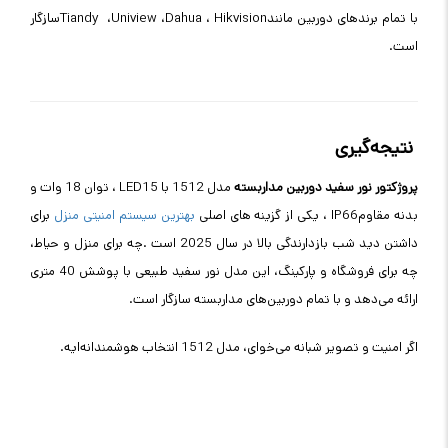
با تمام برندهای دوربین مانند
Hikvision
،
Dahua
،
Uniview
،
Tiandy
سازگار
است
.
نتیجه‌گیری
پروژکتور نور سفید دوربین مداربسته
مدل 1512 با 15
LED
، توان 18 وات و
بدنه مقاوم
IP66
، یکی از گزینه های اصلی
بهترین سیستم امنیتی منزل
برای
داشتن دید شب بازدارندگی بالا در سال 2025 است
.
چه برای منزل و حیاط،
چه برای فروشگاه و پارکینگ، این مدل نور سفید طبیعی با پوشش 40 متری
ارائه می‌دهد و با تمام دوربین‌های مداربسته سازگار است
.
اگر امنیت و تصویر شبانه می‌خوای، مدل 1512 انتخاب هوشمندانه‌ایه.