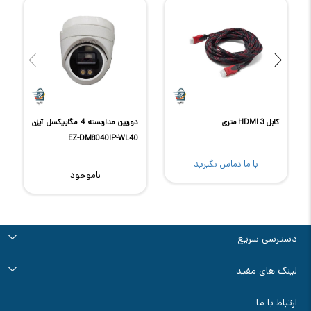
کابل HDMI 3 متری
دوربین مداربسته 4 مگاپیکسل آیزن
EZ-DM8040IP-WL40
با ما تماس بگیرید
ناموجود
دسترسی سریع
درباره ما
تماس با ما
راهنمای خرید
قوانین و مقررات
آرشیو اخبار و مقالات
لینک های مفید
سوالات متداول
فروش ویژه سانورتر
ابزار محاسبه زمان برق دهی ups
ارتباط با ما