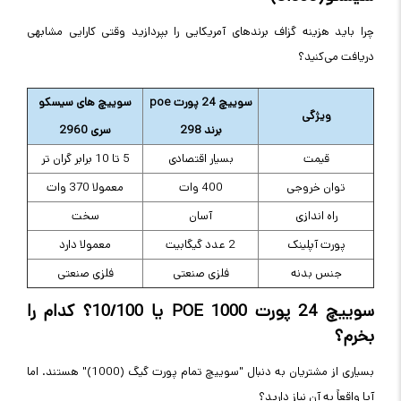
چرا باید هزینه گزاف برندهای آمریکایی را بپردازید وقتی کارایی مشابهی
دریافت می‌کنید؟
سوییچ 24 پورت poe
سوییچ های سیسکو
ویژگی
برند 298
سری 2960
قیمت
بسیار اقتصادی
5 تا 10 برابر گران تر
توان خروجی
400 وات
معمولا 370 وات
راه اندازی
آسان
سخت
پورت آپلینک
2 عدد گیگابیت
معمولا دارد
جنس بدنه
فلزی صنعتی
فلزی صنعتی
سوییچ 24 پورت
POE 1000
یا 10/100؟ کدام را
بخرم؟
بسیاری از مشتریان به دنبال "سوییچ تمام پورت گیگ (1000)" هستند. اما
آیا واقعاً به آن نیاز دارید؟