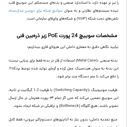
را نیز بر عهده دارد. با استاندارد صنعتی و بدنه‌ای مستحکم، این سوییچ قلب
تپنده سیستم‌های نظارتی و به عنوان
سوئیچ شبکه برای دوربین مداربسته
،
تلفن‌های تحت شبکه
(VoIP)
و شبکه‌های وای‌فای سازمانی است
.
مشخصات سوییچ 24 پورت
PoE
زیر ذره‌بین فنی
بیایید نگاهی دقیق به معماری داخلی این هیولای فلزی بیندازیم
:
بدنه صنعتی
(Metal Case):
استفاده از فلز در بدنه فقط برای زیبایی نیست؛
این بدنه به عنوان هیت‌سینک عمل کرده و گرمای تولید شده توسط برد
PoE
را دفع می‌کند تا عمر دستگاه چند برابر شود
.
ظرفیت سوییچینگ
(Switching Capacity):
با ظرفیت 1.2 گیگابیت بر ثانیه،
این سوییچ تضمین می‌کند که حتی اگر تمام ۲۴ پورت همزمان در حال ارسال
تصویر باشند، هیچ گلوگاه
(Bottleneck)
و ترافیکی در شبکه ایجاد نشود
.
منبع تغذیه داخلی: بدون نیاز به آداپتورهای دست‌وپاکیر بیرونی؛ فقط کابل