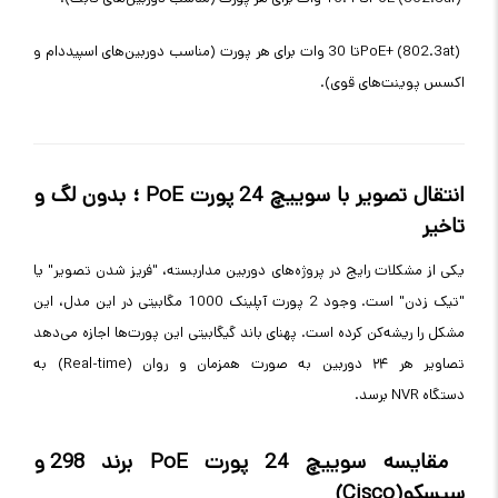
PoE+ (802.3at)
تا 30 وات برای هر پورت (مناسب دوربین‌های اسپیددام و
اکسس پوینت‌های قوی)
.
انتقال تصویر با سوییچ 24 پورت
PoE
؛ بدون لگ و
تاخیر
یکی از مشکلات رایج در پروژه‌های دوربین مداربسته، "فریز شدن تصویر" یا
"تیک زدن" است. وجود 2 پورت آپلینک 1000 مگابیتی در این مدل، این
مشکل را ریشه‌کن کرده است. پهنای باند گیگابیتی این پورت‌ها اجازه می‌دهد
تصاویر هر ۲۴ دوربین به صورت همزمان و روان
(Real-time)
به
دستگاه
NVR
برسد
.
مقایسه سوییچ 24 پورت
PoE
برند 298 و
سیسکو
(Cisco)