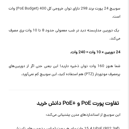
سوییچ 24 پورت برند 298 دارای توان خروجی کل
(PoE Budget) 400
وات
است
.
یک دوربین مداربسته دید در شب معمولی حدود 8 تا 10 وات برق مصرف
می‌کند
.
24
دوربین × 10 وات = 240 وات
.
شما هنوز 160 وات توان ذخیره دارید! این یعنی حتی اگر از دوربین‌های
پرمصرف موتوردار
(PTZ)
هم استفاده کنید، این سوییچ کم نمی‌آورد
.
تفاوت پورت
PoE
و
PoE+
دانش خرید
این سوییچ از استانداردهای مدرن پشتیبانی می‌کند
:
PoE (802.3af)
تا 15.4 وات برای هر پورت (مناسب دوربین‌های ثابت)
.