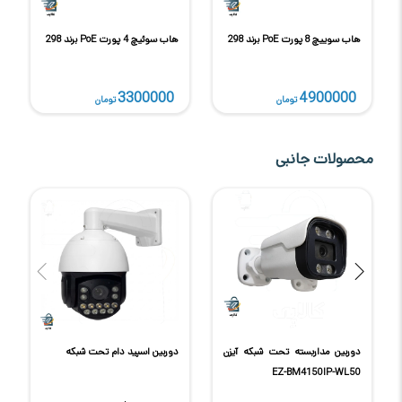
هاب سوییچ 8 پورت PoE برند 298
هاب سوئیچ 4 پورت PoE برند 298
4900000
3300000
تومان
تومان
محصولات جانبی
دوربین مداربسته تحت شبکه آیزن
دوربین اسپید دام تحت شبکه
EZ-BM4150IP-WL50