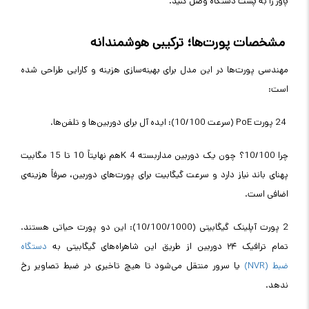
پاور را به پشت دستگاه وصل کنید
.
مشخصات پورت‌ها؛ ترکیبی هوشمندانه
مهندسی پورت‌ها در این مدل برای بهینه‌سازی هزینه و کارایی طراحی شده
است
:
24
پورت
PoE
(سرعت 10/100): ایده آل برای دوربین‌ها و تلفن‌ها.
چرا 10/100؟ چون یک دوربین مداربسته 4
K
هم نهایتاً 10 تا 15 مگابیت
پهنای باند نیاز دارد و سرعت گیگابیت برای پورت‌های دوربین، صرفاً هزینه‌ی
اضافی است
.
2
پورت آپلینک
گیگابیتی (10/100/1000): این دو پورت حیاتی هستند.
تمام ترافیک ۲۴ دوربین از طریق این شاهراه‌های گیگابیتی به
دستگاه
ضبط
(NVR)
یا سرور منتقل می‌شود تا هیچ تاخیری در ضبط تصاویر رخ
ندهد
.