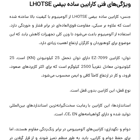
ویژگی‌های فنی کارابین ساده بیضی LHOTSE
جنس: کارابین ساده بیضی LHOTSE از آلومینیوم با کیفیت بالا ساخته شده
است که علاوه بر سبکی، مقاومت فوق‌العاده‌ای در برابر فشار و خوردگی دارد.
استفاده از آلومینیوم باعث می‌شود تا وزن کلی تجهیزات کاهش یابد که این
موضوع برای کوهنوردان و کارگران ارتفاع اهمیت زیادی دارد.
توان: کارابین EZ-7099 دارای توان تحمل 25 کیلونیوتن (KN) است. 25
کیلونیوتن معادل تقریباً 2500 کیلوگرم است که برای اکثر کاربردهای صعود،
فرود، و کار در ارتفاع کاملاً کافی و ایمن محسوب می‌شود.
نوع قفل: این کارابین بدون قفل است.
استانداردها: این کارابین با رعایت سخت‌گیرانه‌ترین استانداردهای بین‌المللی
تولید شده و دارای گواهینامه‌های CE، EN، است.
دوام و نگهداری: کارابین‌های آلومینیومی در برابر زنگ‌زدگی مقاوم هستند، اما
برای حفظ دوام و کارایی، باید به طور منظم تمیز شوند و از قرار گرفتن در