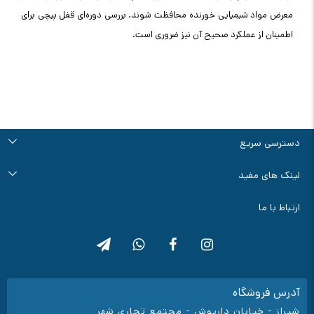
معرض مواد شیمیایی خورنده محافظت شوند. بررسی دوره‌ای قفل پیچی برای
اطمینان از عملکرد صحیح آن نیز ضروری است.
دسترسی سریع
درباره ما
تماس با ما
راهنمای خرید
قوانین و مقررات
آرشیو اخبار و مقالات
لینک های مفید
سوالات متداول
فروش ویژه سانورتر
ابزار محاسبه زمان برق دهی ups
ارتباط با ما
آدرس فروشگاه
شیراز - خیابان داریوش - مجتمع تجاری شهر