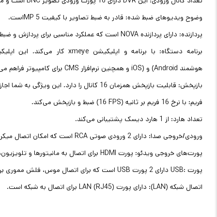
تعداد کانال ورودی: این
DVR
دارای 16 پورت ورودی تصویر
BNC
است و می‌تواند از 16 دوربین مد
وضوح ویدیوهای ضبط شده: قادر به ضبط تصاویر با کیفیت 5
MP
است
.
پردازنده: دارای پردازنده
NOVA
است که عملکرد مناسبی برای پردازش و ضبط ت
برنامه دستگاه: با برنامه و اپلیکیشن
xmeye
کار می‌کند. این اپل
هوشمند
(Android
و
iOS)
و همچنین نرم‌افزار
CMS
برای کامپیوتر فراهم می‌
بازپخش: قابلیت بازپخش همزمان 16 کانال را دارد. این ویژگی به شما اجازه می‌دهد تا چندین رویداد ضبط شده را به طور همزمان مشاهده و بررسی کنید
فریم: با نرخ 16 فریم بر ثانیه
(16 FPS)
ضبط و بازپخش می‌کند
.
تعداد هارد: از 1 هارد دیسک پشتیبانی می‌کند
.
ورودی/خروجی صدا: دارای 2 ورودی صوتی
RCA
است که امکان اتصال میکروف
پورت‌های خروجی ویدئو: پورت
HDMI
برای اتصال به مانیتورها و تلویزیون‌
پورت‌
USB:
دارای 2 پورت‌
USB
است که برای اتصال موس، فلش مموری برای
اتصال شبکه (
LAN
): دارای پورت
LAN (RJ45)
برای اتصال به شبکه است.