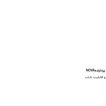
پردازنده
NOVA
شتری در پردازش سنگین دارد. این دستگاه دارای 1 اسلات هارد، 2 ورودی صدا و قابلیت نایاب