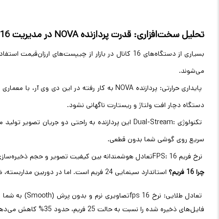
تحلیل سخت‌افزاری: قدرت پردازنده
NOVA
در مدیریت 16 تصویر همزمان
بسیاری از دستگاه‌های 16 کانال در بازار از چیپست‌های ا
می‌شوند
.
پایداری حرارتی: پردازنده
NOVA
به کار رفته در این دی وی آر، با معمار
دستگاه دچار افت ولتاژ و ریستارت ناگهانی نشود
.
تکنولوژی
Dual-Stream:
سریع روی گوشی شما بدون قطعی
.
نرخ فریم 16
FPS:
تعادل هوشمندانه بین کیفیت تصویر و حجم ذخیره‌ساز
چرا 16 فریم؟
استاندارد سینمایی 24 فریم است. اما در دوربین مداربسته، ضبط با 25 فریم باعث می‌شود هارد شما در کمتر از چند روز پر شود
تعادل طلایی: نرخ 16
fps
تصاویری نرم و بدون پرش
(Smooth)
به شما 
فایل‌های ذخیره شده را نسبت به حالت 25 فریم، حدود 35% کاهش می‌دهد