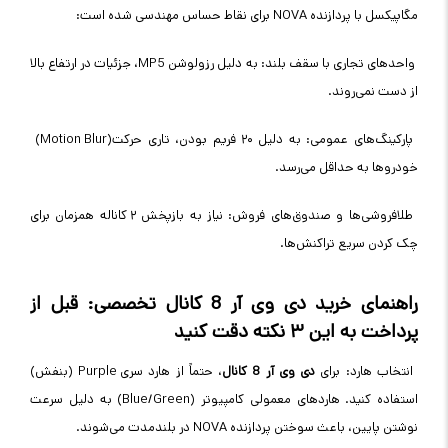
مگاپیکسل با پردازنده
NOVA
برای نقاط حساس مهندسی شده است
:
واحدهای تجاری با سقف بلند: به دلیل رزولوشن 5
MP
، جزئیات در ارتفاع بالا
از دست نمی‌روند
.
پارکینگ‌های عمومی: به دلیل ۲۰ فریم بودن، تاری حرکت
(Motion Blur)
خودروها به حداقل می‌رسد
.
طلافروشی‌ها و صندوق‌های فروش: نیاز به بازپخش ۲ کاناله همزمان برای
چک کردن سریع تراکنش‌ها
.
راهنمای خرید
دی وی آر 8 کانال
تخصصی: قبل از
پرداخت به این ۳ نکته دقت کنید
انتخاب هارد: برای
دی وی آر 8 کانال
، حتماً از هارد سری
Purple
(بنفش)
استفاده کنید. هارد‌های معمولی کامپیوتر
(Blue/Green)
به دلیل سرعت
نوشتن پایین، باعث سوختن پردازنده
NOVA
در بلندمدت می‌شوند
.