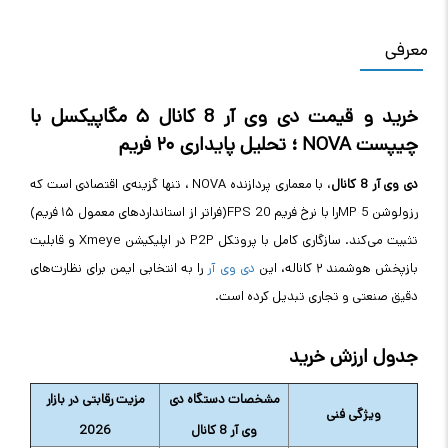
معرفی
خرید و قیمت
دی وی آر 8 کانال
۵ مگاپیکسل با
چیپست
NOVA
؛ تحلیل پایداری ۲۰ فریم
دی وی آر 8 کانال
، با معماری پردازنده
NOVA
، تنها گزینه‌ی اقتصادی است که
رزولوشن 5
MP
را با نرخ فریم 20
FPS
(فراتر از استانداردهای معمول ۱۵ فریم)
تثبیت می‌کند. سازگاری کامل با پروتکل
P2P
در اپلیکیشن
Xmeye
و قابلیت
بازپخش هوشمند ۲ کاناله، این
دی وی آر
را به انتخابی ایمن برای نظارت‌های
دقیق صنعتی و تجاری تبدیل کرده است
.
جدول ارزش خرید
مشخصات دستگاه
دی
مزیت رقابتی در بازار
ویژگی فنی
وی آر 8 کانال
2026