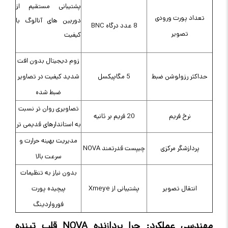
پشتیبانی مستقیم از
تعداد پورت ورودی
دوربین های آنالوگ با
8 عدد درگاه BNC
تصویر
کیفیت
زوم دیجیتال بدون افت
حداکثر رزولوشن ضبط
5 مگاپیکسل
شدید کیفیت در تصاویر
ضبط شده
تصاویری روان تر نسبت
نرخ فریم
20 فریم بر ثانیه
به استاندارهای قدیمی تر
مدیریت بهینه حرارت و
پردازشگر مرکزی
چیپست قدرتمند NOVA
سرعت بالا
بدون نیاز به تنظیمات
انتقال تصویر
پشتیبانی از Xmeye
پیچیده پورت
فورواردینگ
مهندسی عملکرد: چرا پردازنده
NOVA
قلب تپنده