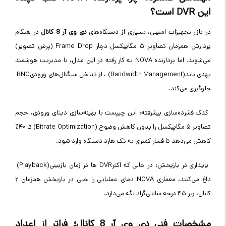
این
DVR
است؟
در بازار تجهیزات امنیتی، بسیاری از دستگاه‌های
دی وی آر 8 کانال
در هنگام
پردازش همزمان تصاویر ۵ مگاپیکسل دچار
Frame Drop
(پرش تصویر)
می‌شوند. اما پردازنده
NOVA
به کار رفته در این مدل، با مدیریت هوشمند
پهنای باند
(Bandwidth Management)
، از تداخل سیگنال‌های ورودی
BNC
جلوگیری می‌کند
.
کدک فشرده‌سازی پیشرفته: این چیپست با بهینه‌سازی دیتای ورودی، حجم
تصاویر ۵ مگاپیکسل را بدون کاهش وضوح
(Bitrate Optimization)
تا ۴۰٪
کاهش می‌دهد تا فشار کمتری به تک هارد دستگاه وارد شود
.
پایداری در بازپخش: در حالی که اکثر
DVR
ها در زمان بازبینی
(Playback)
داغ می‌کنند، معماری
NOVA
دمای عملیاتی را حتی در بازپخش همزمان ۲
کانال، زیر ۴۵ درجه سانتی‌گراد نگه می‌دارد
.
مشخصات فنی
دی وی آر 8 کانال
؛ فراتر از اعداد