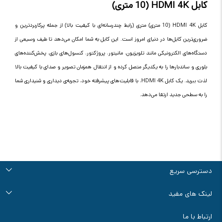
کابل HDMI 4K (10 متری)
کابل HDMI 4K (10 متری) متری (رابط چندرسانه‌ای با کیفیت بالا) از جمله پرکاربردترین و
ضروری‌ترین کابل‌ها در دنیای امروز است. این کابل به شما امکان می‌دهد تا طیف وسیعی از
دستگاه‌های الکترونیکی مانند تلویزیون، مانیتور، پروژکتور، کنسول‌های بازی، پخش‌کننده‌های
بلوری و ساندبارها را به یکدیگر متصل کرده و از انتقال همزمان تصویر و صدای با کیفیت بالا
لذت ببرید. یک کابل HDMI 4K، با قابلیت‌های پیشرفته خود، تجربه‌ی دیداری و شنیداری شما
را به سطحی جدید ارتقا می‌دهد.
دسترسی سریع
درباره ما
تماس با ما
راهنمای خرید
قوانین و مقررات
آرشیو اخبار و مقالات
لینک های مفید
سوالات متداول
فروش ویژه سانورتر
ابزار محاسبه زمان برق دهی ups
ارتباط با ما