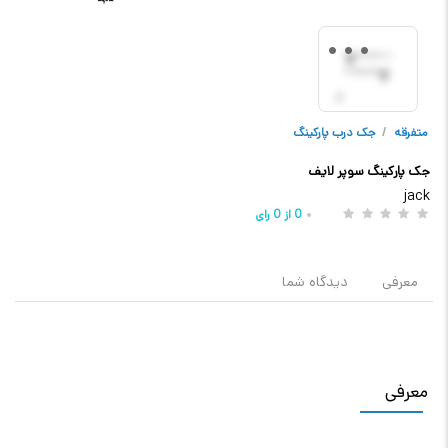
متفرقه
/
جک درب پارکینگ
جک پارکینگ سوپر لایف
jack
0
از
0
رای
معرفی
دیدگاه شما
معرفی