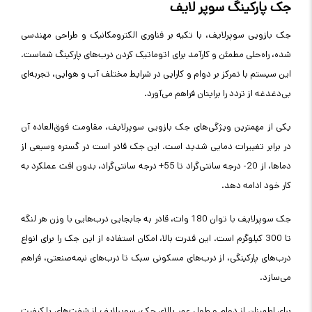
جک پارکینگ سوپر لایف
جک بازویی سوپرلایف، با تکیه بر فناوری الکترومکانیک و طراحی مهندسی
شده، راه‌حلی مطمئن و کارآمد برای اتوماتیک کردن درب‌های پارکینگ شماست.
این سیستم با تمرکز بر دوام و کارایی در شرایط مختلف آب و هوایی، تجربه‌ای
بی‌دغدغه از تردد را برایتان فراهم می‌آورد.
یکی از مهمترین ویژگی‌های جک بازویی سوپرلایف، مقاومت فوق‌العاده آن
در برابر تغییرات دمایی شدید است. این جک قادر است در گستره وسیعی از
دماها، از 20- درجه سانتی‌گراد تا 55+ درجه سانتی‌گراد، بدون افت عملکرد به
کار خود ادامه دهد.
جک سوپرلایف با توان 180 وات، قادر به جابجایی درب‌هایی با وزن هر لنگه
تا 300 کیلوگرم است. این قدرت بالا، امکان استفاده از این جک را برای انواع
درب‌های پارکینگی، از درب‌های مسکونی سبک تا درب‌های نیمه‌صنعتی، فراهم
می‌سازد.
برای اطمینان از دوام و طول عمر بالای جک، سوپرلایف از شفت‌های با کیفیت