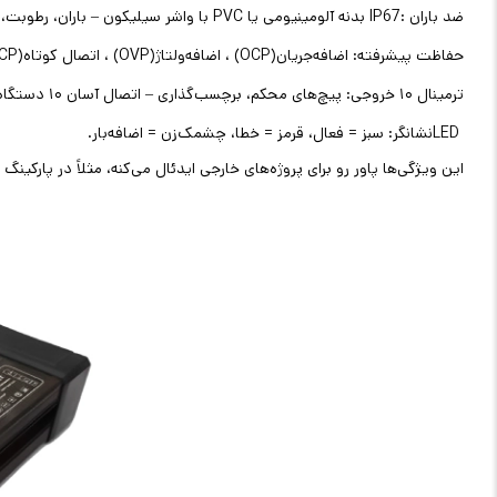
ضد باران
IP67:
بدنه آلومینیومی یا
PVC
با واشر سیلیکون – باران، رطوبت، 
حفاظت پیشرفته: اضافه‌جریان
(OCP)
، اضافه‌ولتاژ
(OVP)
، اتصال کوتاه
CP)
ترمینال ۱۰ خروجی: پیچ‌های محکم، برچسب‌گذاری – اتصال آسان ۱۰ دستگاه
LED
نشانگر: سبز = فعال، قرمز = خطا، چشمک‌زن = اضافه‌بار
.
این ویژگی‌ها پاور رو برای پروژه‌های خارجی ایدئال می‌کنه، مثلاً در پارکینگ بارانی، ۱۵ دوربین رو با یک پاور تغذیه کردم – صفر قطعی در ب