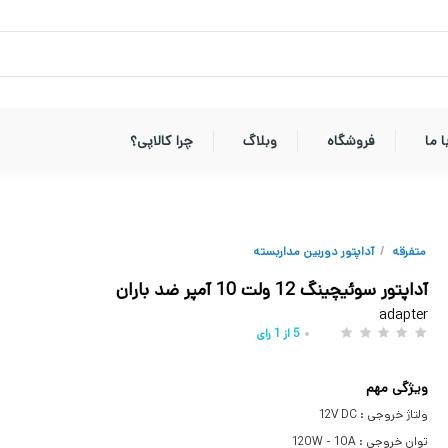
 ما
فروشگاه
وبلاگ
چرا کالاپی؟
متفرقه
/
آداپتور دوربین مداربسته
آداپتور سوئیچینگ 12 ولت 10 آمپر ضد باران
adapter
5
از
1
رای
ویژگی مهم
ولتاژ خروجی : 12V DC
توان خروجی : 120W - 10A