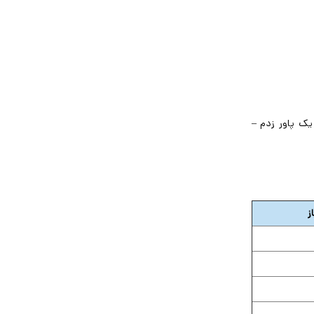
۱ دوربین با یک پاور زدم –
ز