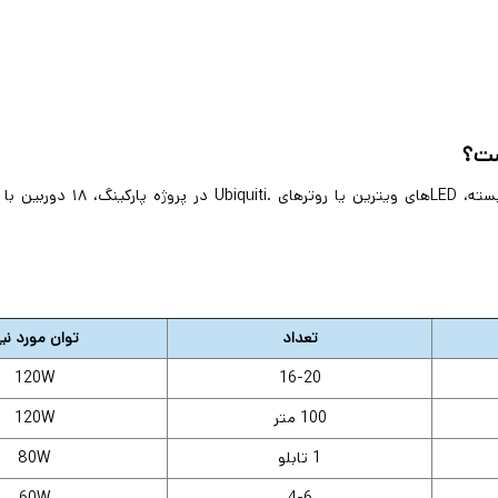
LED
های ویترین یا روترهای
Ubiquiti.
در پروژه پارکینگ، ۸
تعداد
توان مورد نیا
120W
16-20
100 متر
120W
1 تابلو
80W
60W
4-6