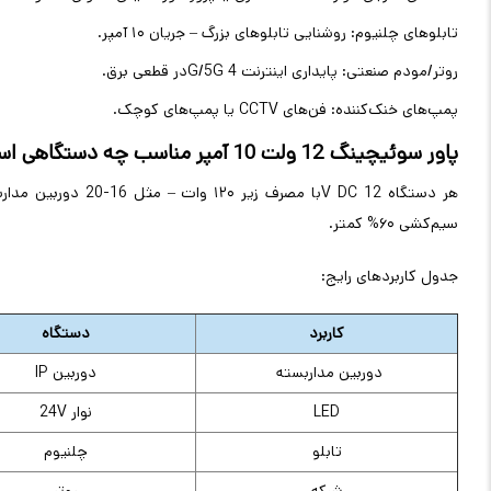
تابلوهای چلنیوم: روشنایی تابلوهای بزرگ – جریان ۱۰ آمپر
.
روتر/مودم صنعتی: پایداری اینترنت 4
G/5G
در قطعی برق
.
پمپ‌های خنک‌کننده: فن‌های
CCTV
یا پمپ‌های کوچک
.
پاور سوئیچینگ 12 ولت 10 آمپر مناسب چه دستگاهی است؟
هر دستگاه 12
V DC
با مصرف زیر ۱۲۰ وات – مثل 16-20 دوربین مداربسته،
سیم‌کشی ۶۰% کمتر
.
جدول کاربردهای رایج
:
کاربرد
دستگاه
دوربین مداربسته
دوربین IP
LED
نوار 24V
تابلو
چلنیوم
شبکه
روتر