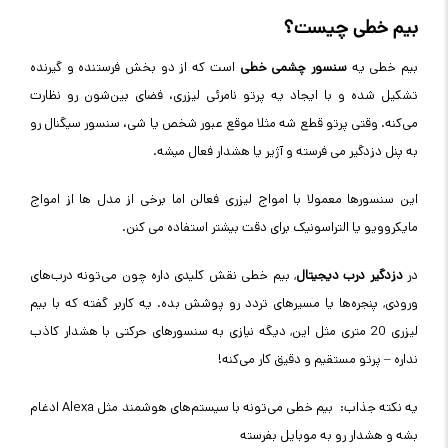
بیم خطی چیست؟
بیم خطی یه
سنسور چشمی خطی
است که از دو بخش فرستنده و گیرنده
تشکیل شده و با ایجاد یه پرتو نامرئی لیزری، فضای بین‌شون رو نظارت
می‌کنه. وقتی پرتو قطع شه مثلا موقع عبور شخص یا شی، سنسور سیگنال رو
به پنل دزدگیر می فرسته و آژیر یا هشدار فعال میشه.
این سنسورها معمولا با امواج لیزری فعالن اما برخی از مدل ها از امواج
مایکروویو یا التراسونیک برای دقت بیشتر استفاده می کنن.
در
دزدگیر درب دیجیتال
, بیم خطی نقش کلیدی داره چون می‌تونه درب‌های
ورودی, پنجره‌ها یا مسیرهای تردد رو پوشش بده. یه کاربر گفته که با بیم
لیزری 20 متری مثل این, دیگه نیازی به سنسورهای حرکتی با هشدار کاذب
نداره – پرتو مستقیم و دقیق کار می‌کنه!
یه نکته جذاب: بیم خطی می‌تونه با سیستم‌های هوشمند مثل Alexa ادغام
بشه و هشدار رو به موبایل بفرسته