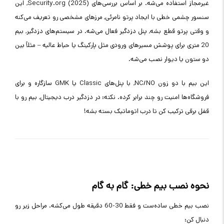
غیرمجاز استفاده می‌شه. بر اساس بررسی‌های Security.org (2025), این
سنسور چشمی خطی با ایجاد پرتو نامرئی, مرزهای مشخصی رو تعریف می‌کنه
و وقتی پرتو قطع بشه, پنل دزدگیر فعال می‌شه. در سیستم‌های دزدگیر, بیم
20 متری برای پوشش مسیرهای ورودی مثل پارکینگ یا حیاط عالیه – مثلاً بین
دو ستون یا دیوار نصب می‌شه.
این بیم با دو زون NC/NO, با پنل‌های Classic یا GMK سازگاره و برای
فروشگاه‌ها امنیت رو چند برابر کرده. نکته: در دزدگیر درب دیجیتال, بیم رو با
قفل برقی ترکیب کن تا درب اتوماتیک بسته بشه!
نحوه نصب بیم خطی: گام به گام
نصب بیم خطی ساده‌ست و فقط 30-60 دقیقه طول می‌کشه. مراحل زیر رو
دنبال کن: