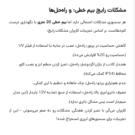
مشکلات رایج بیم خطی: و راه‌حل‌ها
هر سنسوری مشکلات احتمالی داره, اما
بیم خطی 20 متری
با نگهداری درست,
کم‌خطاست. بر اساس تجربیات کاربران مشکلات رایج:
کاهش حساسیت در پرنور: راه‌حل: نصب در سایه یا استفاده از فیلتر UV
(حساسیت رو 20% افزایش می‌ده).
هشدار کاذب از باران/گردوغبار: راه‌حل: تمیز کردن منظم لنز و نصب کاور
محافظ (IP54 کمک می‌کنه).
عدم هم‌ترازی پرتو: راه‌حل: چک ماهانه و تنظیم با لیزر کمکی.
مصرف باتری/برق بالا: راه‌حل: استفاده از منبع تغذیه 12V پایدار (این مدل
سیم‌دار است, پس مشکل باتری نداره).
کاربران می‌گن با تمیز کردن هفتگی, مشکلات رو به صفر می‌رسونی – این از
تجربیات برای سنسورهای لیزری استخراج شده!