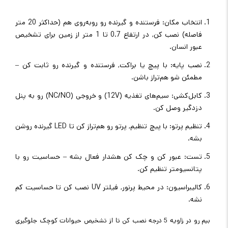
انتخاب مکان: فرستنده و گیرنده رو روبه‌روی هم (حداکثر 20 متر
فاصله) نصب کن, در ارتفاع 0.7 تا 1 متر از زمین برای تشخیص
عبور انسان.
نصب پایه: با پیچ یا براکت, فرستنده و گیرنده رو ثابت کن –
مطمئن شو هم‌تراز باشن.
کابل‌کشی: سیم‌های تغذیه (12V) و خروجی (NC/NO) رو به پنل
دزدگیر وصل کن.
تنظیم پرتو: با پیچ تنظیم, پرتو رو هم‌تراز کن تا LED گیرنده روشن
بشه.
تست: عبور کن و چک کن هشدار فعال بشه – حساسیت رو با
پتانسیومتر تنظیم کن.
کالیبراسیون: در محیط پرنور, فیلتر UV نصب کن تا حساسیت کم
نشه.
بیم رو در زاویه 5 درجه نصب کن تا از تشخیص حیوانات کوچک جلوگیری