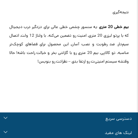
نتیجه‌گیری
بیم خطی 20 متری
یه سنسور چشمی خطی عالی برای دزدگیر درب دیجیتال
که با پرتو لیزری 20 متری, امنیت رو تضمین می‌کنه. با ولتاژ 12 ولت, اتصال
سیم‌دار, ضد رطوبت و نصب آسان, این محصول برای فضاهای کوچک‌تر
مناسبه. تو کالاپی, بیم 20 متری رو با گارانتی بخر و خیالت راحت باشه! حالا
وقتشه سیستم امنیتی‌ت رو ارتقا بدی – نظراتت رو بنویس!
دسترسی سریع
درباره ما
تماس با ما
راهنمای خرید
قوانین و مقررات
آرشیو اخبار و مقالات
لینک های مفید