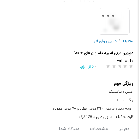
متفرقه
/
دوربین وای فای
دوربین مینی اسپید دام وای فای ICsee
wifi cctv
5
از
1
رای
ویژگی مهم
جنس : پلاستیک
رنگ : سفید
زاویه دید : چرخش ۳۶۰ درجه افقی و ۹۰ درجه عمودی
کارت حافظه : ساپورت رم تا 128 گیگ
معرفی
مشخصات
دیدگاه شما