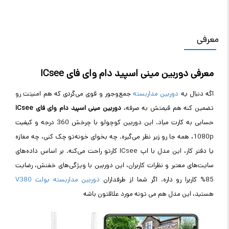
معرفی
معرفی دوربین مینی اسپید دام وای فای ICsee
اگه دنبال یه
دوربین مداربسته
جمع‌وجور و قوی می‌گردی که هم امنیتت رو
تضمین کنه هم قیمتش به صرفه،
دوربین مینی اسپید دام وای فای ICsee
حسابی به کارت میاد. این دوربین کوچولو با چرخش 360 درجه و کیفیت
1080p، همه جا رو زیر نظر می‌گیره. چه بخوای خونه‌تو چک کنی، چه مغازه
یا دفتر کار، این مدل با اپ ICsee کارتو راحت می‌کنه. بر اساس داده‌های
سایت‌های معتبر و نظرات کاربران، این دوربین با ویژگی‌های خفنش، رضایت
85% کاربرا رو داره. اگر شما از طرفداران
دوربین مداربسته بولت V380
هستید، این مدل هم می تونه مورد علاقتون باشه