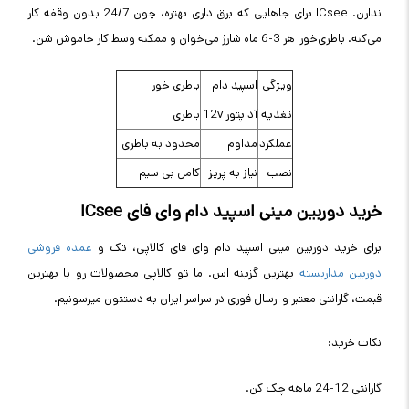
ندارن. ICsee برای جاهایی که برق داری بهتره، چون 24/7 بدون وقفه کار
می‌کنه. باطری‌خورا هر 3-6 ماه شارژ می‌خوان و ممکنه وسط کار خاموش شن.
ویژگی
اسپید دام
باطری خور
تغذیه
آداپتور 12v
باطری
عملکرد
مداوم
محدود به باطری
نصب
نیاز به پریز
کامل بی سیم
خرید دوربین مینی اسپید دام وای فای ICsee
برای خرید دوربین مینی اسپید دام وای فای کالاپی، تک و
عمده فروشی
دوربین مداربسته
بهترین گزینه اس. ما تو کالاپی محصولات رو با بهترین
قیمت، گارانتی معتبر و ارسال فوری در سراسر ایران به دستتون میرسونیم.
نکات خرید:
گارانتی 12-24 ماهه چک کن.