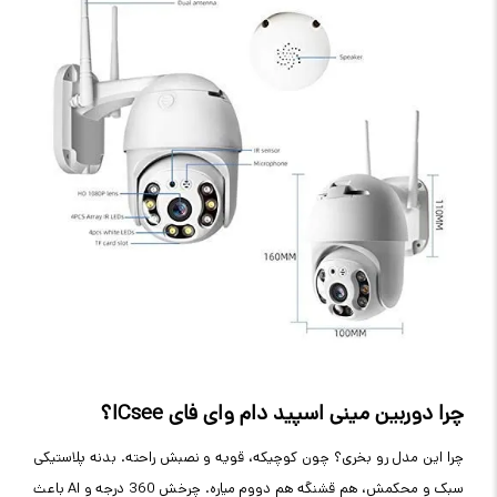
چرا دوربین مینی اسپید دام وای فای ICsee؟
چرا این مدل رو بخری؟ چون کوچیکه، قویه و نصبش راحته. بدنه پلاستیکی
سبک و محکمش، هم قشنگه هم دووم میاره. چرخش 360 درجه و AI باعث