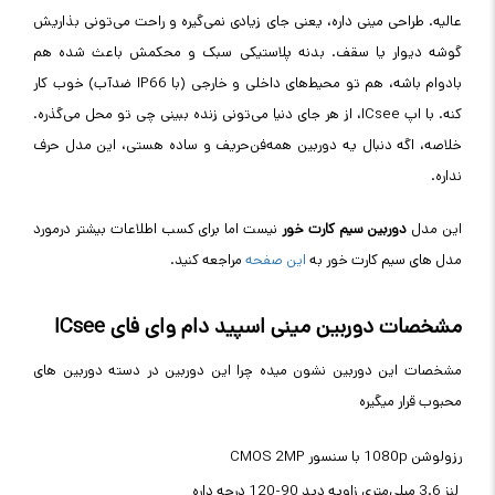
عالیه. طراحی مینی داره، یعنی جای زیادی نمی‌گیره و راحت می‌تونی بذاریش
گوشه دیوار یا سقف. بدنه پلاستیکی سبک و محکمش باعث شده هم
بادوام باشه، هم تو محیط‌های داخلی و خارجی (با IP66 ضدآب) خوب کار
کنه. با اپ ICsee، از هر جای دنیا می‌تونی زنده ببینی چی تو محل می‌گذره.
خلاصه، اگه دنبال یه دوربین همه‌فن‌حریف و ساده هستی، این مدل حرف
نداره.
این مدل
دوربین سیم کارت خور
نیست اما برای کسب اطلاعات بیشتر درمورد
مدل های سیم کارت خور به
این صفحه
مراجعه کنید.
مشخصات دوربین مینی اسپید دام وای فای ICsee
مشخصات این دوربین نشون میده چرا این دوربین در دسته دوربین های
محبوب قرار میگیره
رزولوشن 1080p با سنسور CMOS 2MP
لنز 3.6 میلی‌متری زاویه دید 90-120 درجه داره