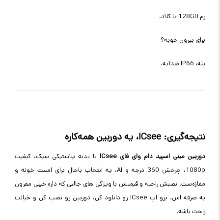
رم 128GB یا کلاد.
برای بیرون خوبه؟
بله، IP66 ضدآبه.
نتیجه‌گیری: ICsee، یه دوربین همه‌کاره
دوربین مینی اسپید دام وای فای ICsee
با بدنه پلاستیکی سبک، کیفیت
1080p، چرخش 360 درجه و AI، یه انتخاب باحال برای امنیت خونه و
مغازه‌ست. نصبش راحته و قیمتش با ویژگی های جالبی که داره خیلی مقرون
به صرفه اس. برو اپ ICsee رو دانلود کن، دوربین رو نصب کن و خیالت
راحت باشه.