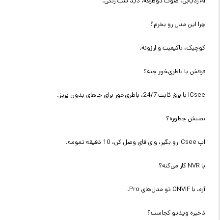
AI ردیابی، صوت دوطرفه، دید شب رنگی.
چرا این مدل رو بخرم؟
کوچیک، باکیفیت و ارزونه.
فرقش با باطری‌خور چیه؟
ICsee با برق ثابت 24/7، باطری‌خور برای جاهای بدون پریز.
نصبش چطوره؟
اپ ICsee رو بگیر، وای فای وصل کن، 10 دقیقه تمومه.
با NVR کار می‌کنه؟
آره، با ONVIF تو مدل‌های Pro.
ذخیره ویدیو کجاست؟