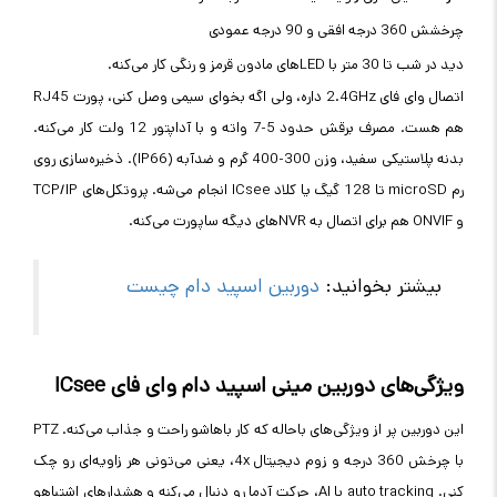
چرخشش 360 درجه افقی و 90 درجه عمودی
دید در شب تا 30 متر با LEDهای مادون قرمز و رنگی کار می‌کنه.
اتصال وای فای 2.4GHz داره، ولی اگه بخوای سیمی وصل کنی، پورت RJ45
هم هست. مصرف برقش حدود 5-7 واته و با آداپتور 12 ولت کار می‌کنه.
بدنه پلاستیکی سفید، وزن 300-400 گرم و ضدآبه (IP66). ذخیره‌سازی روی
رم microSD تا 128 گیگ یا کلاد ICsee انجام می‌شه. پروتکل‌های TCP/IP
و ONVIF هم برای اتصال به NVRهای دیگه ساپورت می‌کنه.
بیشتر بخوانید:
دوربین اسپید دام چیست
ویژگی‌های دوربین مینی اسپید دام وای فای ICsee
این دوربین پر از ویژگی‌های باحاله که کار باهاشو راحت و جذاب می‌کنه. PTZ
با چرخش 360 درجه و زوم دیجیتال 4x، یعنی می‌تونی هر زاویه‌ای رو چک
کنی. auto tracking با AI، حرکت آدما رو دنبال می‌کنه و هشدارهای اشتباهو